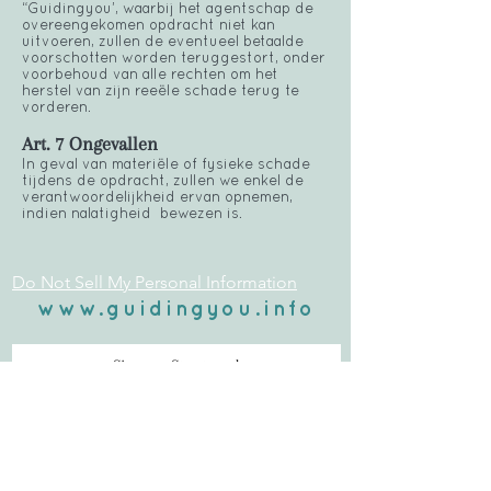
“Guidingyou’, waarbij het agentschap de
overeengekomen opdracht niet kan
uitvoeren, zullen de eventueel betaalde
voorschotten worden teruggestort, onder
voorbehoud van alle rechten om het
herstel van zijn reeële schade terug te
vorderen.
Art. 7 Ongevallen
In geval van materiële of fysieke schade
tijdens de opdracht, zullen we enkel de
verantwoordelijkheid ervan opnemen,
indien nalatigheid bewezen is.
Do Not Sell My Personal Information
www.guidingyou.info
Sign up. Stay tuned
Send