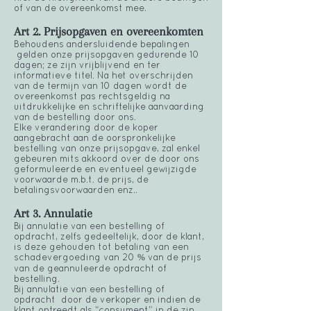
of van de overeenkomst mee.
Art 2. Prijsopgaven en overeenkomten
Behoudens andersluidende bepalingen
gelden onze prijsopgaven gedurende 10
dagen; ze zijn vrijblijvend en ter
informatieve titel. Na het overschrijden
van de termijn van 10 dagen wordt de
overeenkomst pas rechtsgeldig na
uitdrukkelijke en schriftelijke aanvaarding
van de bestelling door ons.
Elke verandering door de koper
aangebracht aan de oorspronkelijke
bestelling van onze prijsopgave, zal enkel
gebeuren mits akkoord over de door ons
geformuleerde en eventueel gewijzigde
voorwaarde m.b.t. de prijs, de
betalingsvoorwaarden enz..
Art 3. Annulatie
Bij annulatie van een bestelling of
opdracht, zelfs gedeeltelijk, door de klant,
is deze gehouden tot betaling van een
schadevergoeding van 20 % van de prijs
van de geannuleerde opdracht of
bestelling.
Bij annulatie van een bestelling of
opdracht door de verkoper en indien de
klant optreedt als “consument” in de zin